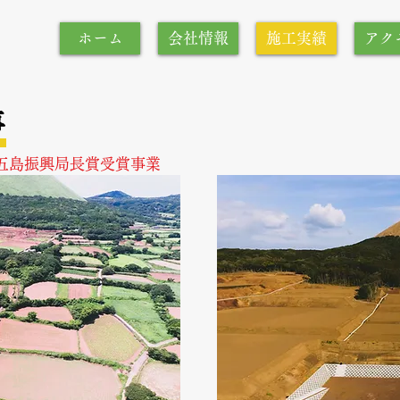
ホーム
会社情報
施工実績
アク
事
五島振興局長賞受賞事業
竣工