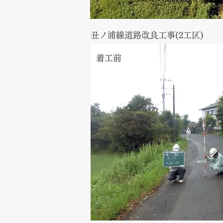
丑ノ浦線道路改良工事(2工区)
​着工前