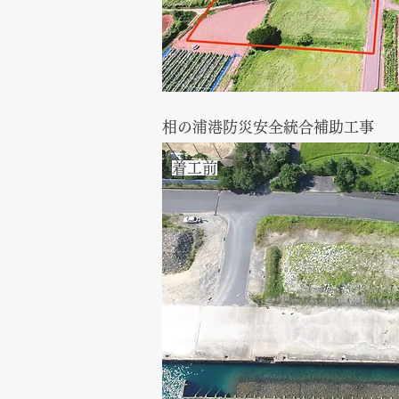
相の浦港防災安全統合補助工事
​着工前